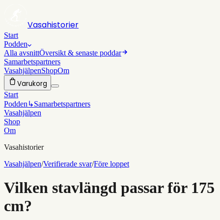
Vasahistorier
Start
Podden
Alla avsnitt
Översikt & senaste poddar
Samarbetspartners
Vasahjälpen
Shop
Om
Varukorg
Start
Podden
↳
Samarbetspartners
Vasahjälpen
Shop
Om
Vasahistorier
Vasahjälpen
/
Verifierade svar
/
Före loppet
Vilken stavlängd passar för 175
cm?