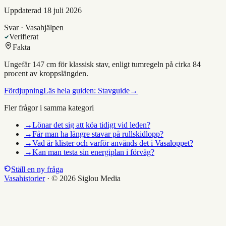
Uppdaterad
18 juli 2026
Svar · Vasahjälpen
Verifierat
Fakta
Ungefär 147 cm för klassisk stav, enligt tumregeln på cirka 84
procent av kroppslängden.
Fördjupning
Läs hela guiden:
Stavguide
→
Fler frågor i samma kategori
→
Lönar det sig att köa tidigt vid leden?
→
Får man ha längre stavar på rullskidlopp?
→
Vad är klister och varför används det i Vasaloppet?
→
Kan man testa sin energiplan i förväg?
Ställ en ny fråga
Vasahistorier
·
© 2026 Siglou Media