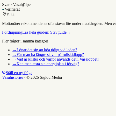
Svar · Vasahjälpen
Verifierat
Fakta
Motionärer rekommenderas ofta stavar lite under maxlängden. Men en st
Fördjupning
Läs hela guiden:
Stavguide
→
Fler frågor i samma kategori
→
Lönar det sig att köa tidigt vid leden?
→
Får man ha längre stavar på rullskidlopp?
→
Vad är klister och varför används det i Vasaloppet?
→
Kan man testa sin energiplan i förväg?
Ställ en ny fråga
Vasahistorier
·
© 2026 Siglou Media