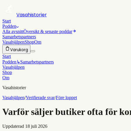
Vasahistorier
Start
Podden
Alla avsnitt
Översikt & senaste poddar
Samarbetspartners
Vasahjälpen
Shop
Om
Varukorg
Start
Podden
↳
Samarbetspartners
Vasahjälpen
Shop
Om
Vasahistorier
Vasahjälpen
/
Verifierade svar
/
Före loppet
Varför säljer butiker ofta för ko
Uppdaterad
18 juli 2026