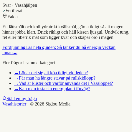
Svar · Vasahjälpen
Verifierat
Fakta
Ett lättsmält och kolhydratrikt kvällsmål, gärna tidigt så att magen
hinner jobba klart. Drick rikligt och håll kissen ljusgul. Undvik tung,
fet eller fiberrik mat som ligger kvar och skapar oro i magen.
Fördjupning
Läs hela guiden:
Så tänker du på energin veckan
innan
→
Fler frågor i samma kategori
→
Lönar det sig att köa tidigt vid leden?
→
Får man ha längre stavar på rullskidlopp?
→
Vad är klister och varför används det i Vasaloppet?
→
Kan man testa sin energiplan i förväg?
Ställ en ny fråga
Vasahistorier
·
© 2026 Siglou Media