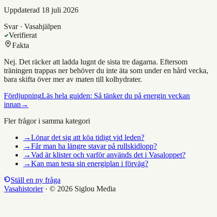
Uppdaterad
18 juli 2026
Svar · Vasahjälpen
Verifierat
Fakta
Nej. Det räcker att ladda lugnt de sista tre dagarna. Eftersom
träningen trappas ner behöver du inte äta som under en hård vecka,
bara skifta över mer av maten till kolhydrater.
Fördjupning
Läs hela guiden:
Så tänker du på energin veckan
innan
→
Fler frågor i samma kategori
→
Lönar det sig att köa tidigt vid leden?
→
Får man ha längre stavar på rullskidlopp?
→
Vad är klister och varför används det i Vasaloppet?
→
Kan man testa sin energiplan i förväg?
Ställ en ny fråga
Vasahistorier
·
© 2026 Siglou Media