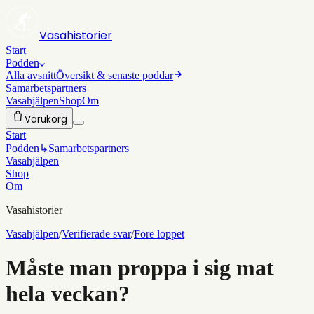
Vasahistorier
Start
Podden
Alla avsnitt
Översikt & senaste poddar
Samarbetspartners
Vasahjälpen
Shop
Om
Varukorg
Start
Podden
↳
Samarbetspartners
Vasahjälpen
Shop
Om
Vasahistorier
Vasahjälpen
/
Verifierade svar
/
Före loppet
Måste man proppa i sig mat
hela veckan?