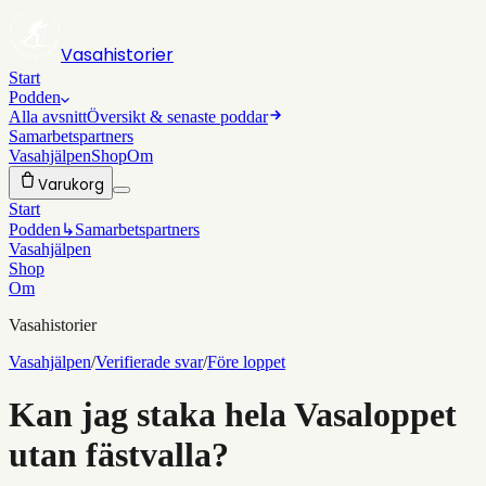
Vasahistorier
Start
Podden
Alla avsnitt
Översikt & senaste poddar
Samarbetspartners
Vasahjälpen
Shop
Om
Varukorg
Start
Podden
↳
Samarbetspartners
Vasahjälpen
Shop
Om
Vasahistorier
Vasahjälpen
/
Verifierade svar
/
Före loppet
Kan jag staka hela Vasaloppet
utan fästvalla?