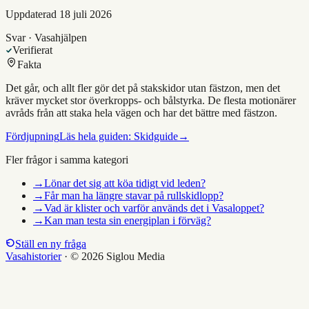
Uppdaterad
18 juli 2026
Svar · Vasahjälpen
Verifierat
Fakta
Det går, och allt fler gör det på stakskidor utan fästzon, men det
kräver mycket stor överkropps- och bålstyrka. De flesta motionärer
avråds från att staka hela vägen och har det bättre med fästzon.
Fördjupning
Läs hela guiden:
Skidguide
→
Fler frågor i samma kategori
→
Lönar det sig att köa tidigt vid leden?
→
Får man ha längre stavar på rullskidlopp?
→
Vad är klister och varför används det i Vasaloppet?
→
Kan man testa sin energiplan i förväg?
Ställ en ny fråga
Vasahistorier
·
© 2026 Siglou Media