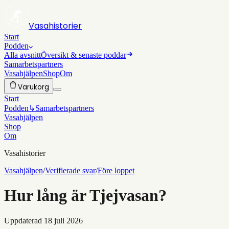
Vasahistorier
Start
Podden
Alla avsnitt
Översikt & senaste poddar
Samarbetspartners
Vasahjälpen
Shop
Om
Varukorg
Start
Podden
↳
Samarbetspartners
Vasahjälpen
Shop
Om
Vasahistorier
Vasahjälpen
/
Verifierade svar
/
Före loppet
Hur lång är Tjejvasan?
Uppdaterad
18 juli 2026