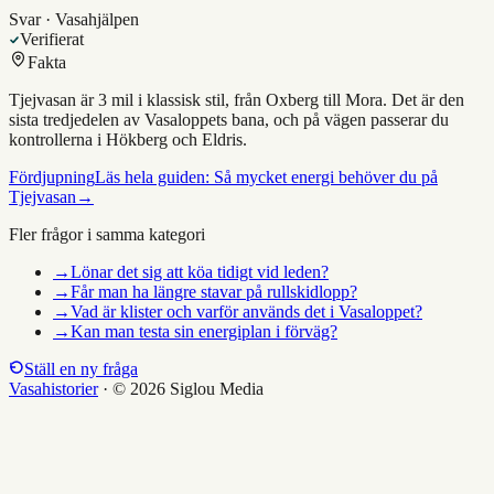
Svar · Vasahjälpen
Verifierat
Fakta
Tjejvasan är 3 mil i klassisk stil, från Oxberg till Mora. Det är den
sista tredjedelen av Vasaloppets bana, och på vägen passerar du
kontrollerna i Hökberg och Eldris.
Fördjupning
Läs hela guiden:
Så mycket energi behöver du på
Tjejvasan
→
Fler frågor i samma kategori
→
Lönar det sig att köa tidigt vid leden?
→
Får man ha längre stavar på rullskidlopp?
→
Vad är klister och varför används det i Vasaloppet?
→
Kan man testa sin energiplan i förväg?
Ställ en ny fråga
Vasahistorier
·
© 2026 Siglou Media