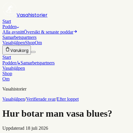
Vasahistorier
Start
Podden
Alla avsnitt
Översikt & senaste poddar
Samarbetspartners
Vasahjälpen
Shop
Om
Varukorg
Start
Podden
↳
Samarbetspartners
Vasahjälpen
Shop
Om
Vasahistorier
Vasahjälpen
/
Verifierade svar
/
Efter loppet
Hur botar man vasa blues?
Uppdaterad
18 juli 2026