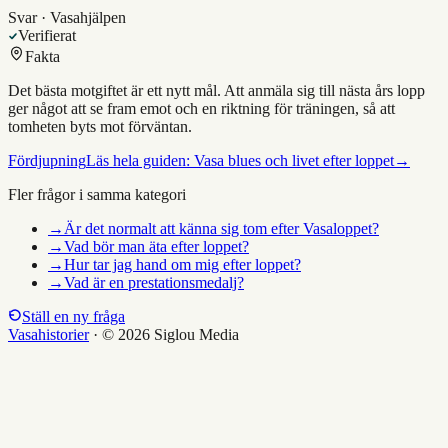
Svar · Vasahjälpen
Verifierat
Fakta
Det bästa motgiftet är ett nytt mål. Att anmäla sig till nästa års lopp
ger något att se fram emot och en riktning för träningen, så att
tomheten byts mot förväntan.
Fördjupning
Läs hela guiden:
Vasa blues och livet efter loppet
→
Fler frågor i samma kategori
→
Är det normalt att känna sig tom efter Vasaloppet?
→
Vad bör man äta efter loppet?
→
Hur tar jag hand om mig efter loppet?
→
Vad är en prestationsmedalj?
Ställ en ny fråga
Vasahistorier
·
© 2026 Siglou Media