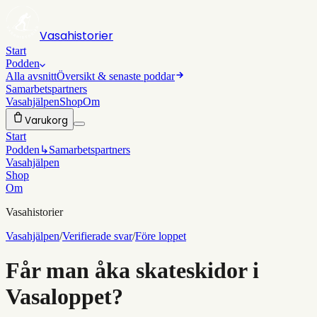
Vasahistorier
Start
Podden
Alla avsnitt
Översikt & senaste poddar
Samarbetspartners
Vasahjälpen
Shop
Om
Varukorg
Start
Podden
↳
Samarbetspartners
Vasahjälpen
Shop
Om
Vasahistorier
Vasahjälpen
/
Verifierade svar
/
Före loppet
Får man åka skateskidor i
Vasaloppet?