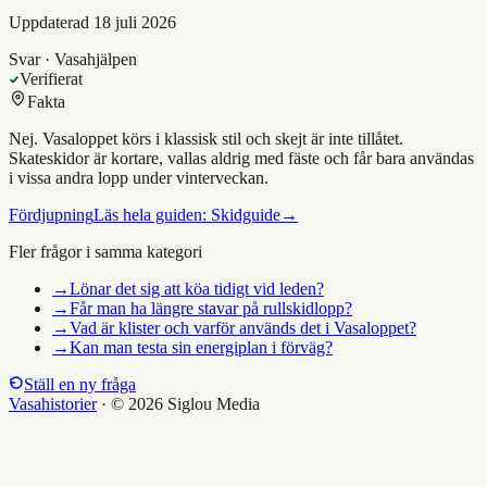
Uppdaterad
18 juli 2026
Svar · Vasahjälpen
Verifierat
Fakta
Nej. Vasaloppet körs i klassisk stil och skejt är inte tillåtet.
Skateskidor är kortare, vallas aldrig med fäste och får bara användas
i vissa andra lopp under vinterveckan.
Fördjupning
Läs hela guiden:
Skidguide
→
Fler frågor i samma kategori
→
Lönar det sig att köa tidigt vid leden?
→
Får man ha längre stavar på rullskidlopp?
→
Vad är klister och varför används det i Vasaloppet?
→
Kan man testa sin energiplan i förväg?
Ställ en ny fråga
Vasahistorier
·
© 2026 Siglou Media