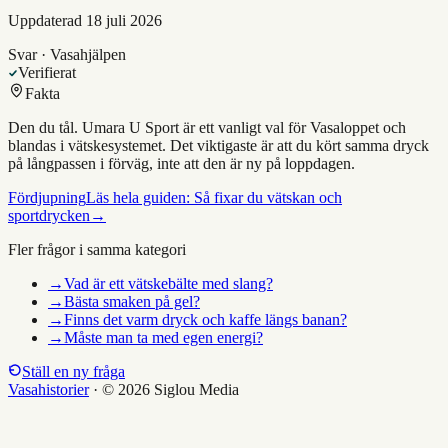
Uppdaterad
18 juli 2026
Svar · Vasahjälpen
Verifierat
Fakta
Den du tål. Umara U Sport är ett vanligt val för Vasaloppet och
blandas i vätskesystemet. Det viktigaste är att du kört samma dryck
på långpassen i förväg, inte att den är ny på loppdagen.
Fördjupning
Läs hela guiden:
Så fixar du vätskan och
sportdrycken
→
Fler frågor i samma kategori
→
Vad är ett vätskebälte med slang?
→
Bästa smaken på gel?
→
Finns det varm dryck och kaffe längs banan?
→
Måste man ta med egen energi?
Ställ en ny fråga
Vasahistorier
·
© 2026 Siglou Media