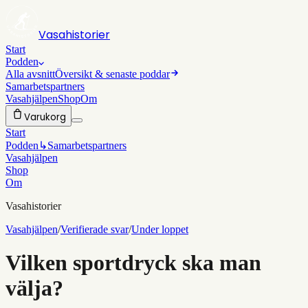
Vasahistorier
Start
Podden
Alla avsnitt
Översikt & senaste poddar
Samarbetspartners
Vasahjälpen
Shop
Om
Varukorg
Start
Podden
↳
Samarbetspartners
Vasahjälpen
Shop
Om
Vasahistorier
Vasahjälpen
/
Verifierade svar
/
Under loppet
Vilken sportdryck ska man
välja?