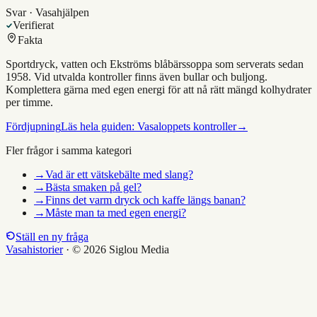
Svar · Vasahjälpen
Verifierat
Fakta
Sportdryck, vatten och Ekströms blåbärssoppa som serverats sedan
1958. Vid utvalda kontroller finns även bullar och buljong.
Komplettera gärna med egen energi för att nå rätt mängd kolhydrater
per timme.
Fördjupning
Läs hela guiden:
Vasaloppets kontroller
→
Fler frågor i samma kategori
→
Vad är ett vätskebälte med slang?
→
Bästa smaken på gel?
→
Finns det varm dryck och kaffe längs banan?
→
Måste man ta med egen energi?
Ställ en ny fråga
Vasahistorier
·
© 2026 Siglou Media