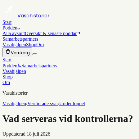
Vasahistorier
Start
Podden
Alla avsnitt
Översikt & senaste poddar
Samarbetspartners
Vasahjälpen
Shop
Om
Varukorg
Start
Podden
↳
Samarbetspartners
Vasahjälpen
Shop
Om
Vasahistorier
Vasahjälpen
/
Verifierade svar
/
Under loppet
Vad serveras vid kontrollerna?
Uppdaterad
18 juli 2026