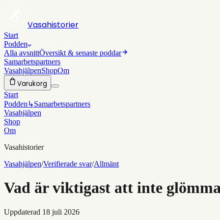
Vasahistorier
Start
Podden
Alla avsnitt
Översikt & senaste poddar
Samarbetspartners
Vasahjälpen
Shop
Om
Varukorg
Start
Podden
↳
Samarbetspartners
Vasahjälpen
Shop
Om
Vasahistorier
Vasahjälpen
/
Verifierade svar
/
Allmänt
Vad är viktigast att inte glömm
Uppdaterad
18 juli 2026