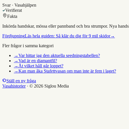
Svar · Vasahjälpen
Verifierat
Fakta
Inkörda handskar, mössa eller pannband och bra strumpor. Nya handskar
Fördjupning
Läs hela guiden:
Så klär du dig för 9 mil skidor
→
Fler frågor i samma kategori
→
Var hittar jag den aktuella seedningstabellen?
→
Vad är en diamantfil?
→
Åt vilket håll går loppet?
→
Kan man åka Stafettvasan om man inte är fem i laget?
Ställ en ny fråga
Vasahistorier
·
© 2026 Siglou Media