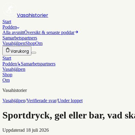
Vasahistorier
Start
Podden
Alla avsnitt
Översikt & senaste poddar
Samarbetspartners
Vasahjälpen
Shop
Om
Varukorg
Start
Podden
↳
Samarbetspartners
Vasahjälpen
Shop
Om
Vasahistorier
Vasahjälpen
/
Verifierade svar
/
Under loppet
Sportdryck, gel eller bar, vad s
Uppdaterad
18 juli 2026