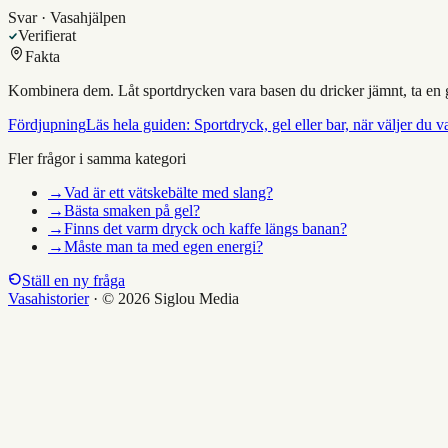
Svar · Vasahjälpen
Verifierat
Fakta
Kombinera dem. Låt sportdrycken vara basen du dricker jämnt, ta en gel
Fördjupning
Läs hela guiden:
Sportdryck, gel eller bar, när väljer du v
Fler frågor i samma kategori
→
Vad är ett vätskebälte med slang?
→
Bästa smaken på gel?
→
Finns det varm dryck och kaffe längs banan?
→
Måste man ta med egen energi?
Ställ en ny fråga
Vasahistorier
·
© 2026 Siglou Media