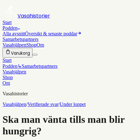
Vasahistorier
Start
Podden
Alla avsnitt
Översikt & senaste poddar
Samarbetspartners
Vasahjälpen
Shop
Om
Varukorg
Start
Podden
↳
Samarbetspartners
Vasahjälpen
Shop
Om
Vasahistorier
Vasahjälpen
/
Verifierade svar
/
Under loppet
Ska man vänta tills man blir
hungrig?