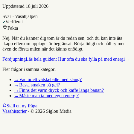
Uppdaterad
18 juli 2026
Svar · Vasahjälpen
Verifierat
Fakta
Nej. När du känner dig tom är du redan sen, och du kan inte äta
ikapp eftersom upptaget är begränsat. Börja tidigt och håll rytmen
även de första milen när det känns onödigt.
Fördjupning
Läs hela guiden:
Hur ofta du ska fylla på med energi
→
Fler frågor i samma kategori
→
Vad är ett vätskebälte med slang?
→
Bästa smaken på gel?
→
Finns det varm dryck och kaffe längs banan?
→
Måste man ta med egen energi?
Ställ en ny fråga
Vasahistorier
·
© 2026 Siglou Media