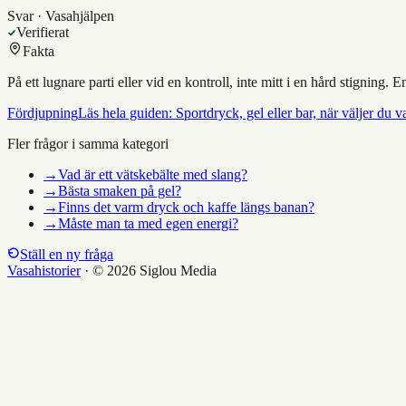
Svar · Vasahjälpen
Verifierat
Fakta
På ett lugnare parti eller vid en kontroll, inte mitt i en hård stigning.
Fördjupning
Läs hela guiden:
Sportdryck, gel eller bar, när väljer du v
Fler frågor i samma kategori
→
Vad är ett vätskebälte med slang?
→
Bästa smaken på gel?
→
Finns det varm dryck och kaffe längs banan?
→
Måste man ta med egen energi?
Ställ en ny fråga
Vasahistorier
·
© 2026 Siglou Media