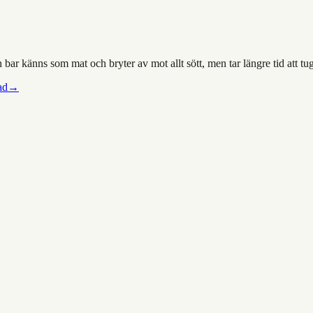
 En bar känns som mat och bryter av mot allt sött, men tar längre tid att tu
ad
→