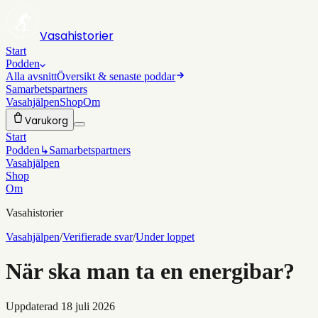
Vasahistorier
Start
Podden
Alla avsnitt
Översikt & senaste poddar
Samarbetspartners
Vasahjälpen
Shop
Om
Varukorg
Start
Podden
↳
Samarbetspartners
Vasahjälpen
Shop
Om
Vasahistorier
Vasahjälpen
/
Verifierade svar
/
Under loppet
När ska man ta en energibar?
Uppdaterad
18 juli 2026