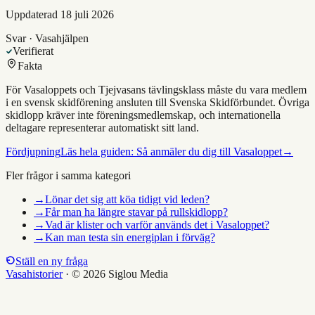
Uppdaterad
18 juli 2026
Svar · Vasahjälpen
Verifierat
Fakta
För Vasaloppets och Tjejvasans tävlingsklass måste du vara medlem
i en svensk skidförening ansluten till Svenska Skidförbundet. Övriga
skidlopp kräver inte föreningsmedlemskap, och internationella
deltagare representerar automatiskt sitt land.
Fördjupning
Läs hela guiden:
Så anmäler du dig till Vasaloppet
→
Fler frågor i samma kategori
→
Lönar det sig att köa tidigt vid leden?
→
Får man ha längre stavar på rullskidlopp?
→
Vad är klister och varför används det i Vasaloppet?
→
Kan man testa sin energiplan i förväg?
Ställ en ny fråga
Vasahistorier
·
© 2026 Siglou Media