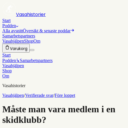
Vasahistorier
Start
Podden
Alla avsnitt
Översikt & senaste poddar
Samarbetspartners
Vasahjälpen
Shop
Om
Varukorg
Start
Podden
↳
Samarbetspartners
Vasahjälpen
Shop
Om
Vasahistorier
Vasahjälpen
/
Verifierade svar
/
Före loppet
Måste man vara medlem i en
skidklubb?