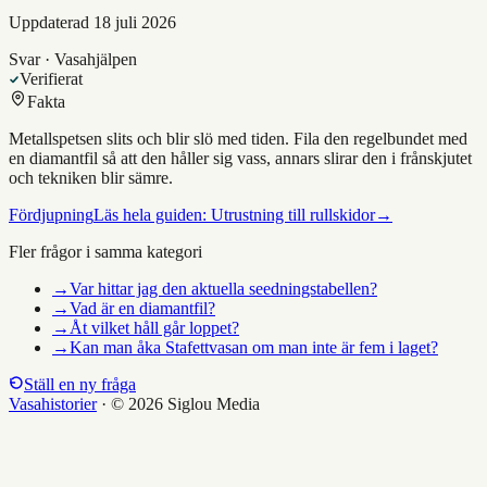
Uppdaterad
18 juli 2026
Svar · Vasahjälpen
Verifierat
Fakta
Metallspetsen slits och blir slö med tiden. Fila den regelbundet med
en diamantfil så att den håller sig vass, annars slirar den i frånskjutet
och tekniken blir sämre.
Fördjupning
Läs hela guiden:
Utrustning till rullskidor
→
Fler frågor i samma kategori
→
Var hittar jag den aktuella seedningstabellen?
→
Vad är en diamantfil?
→
Åt vilket håll går loppet?
→
Kan man åka Stafettvasan om man inte är fem i laget?
Ställ en ny fråga
Vasahistorier
·
© 2026 Siglou Media