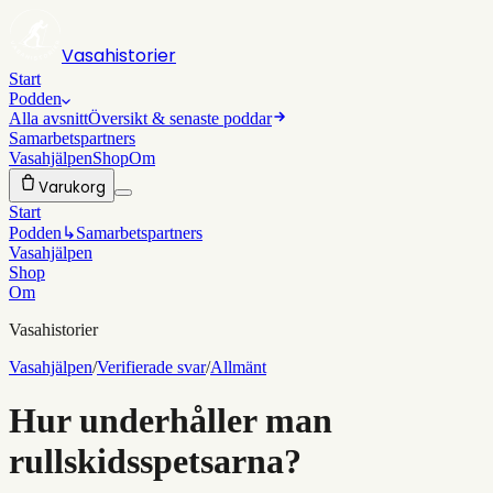
Vasahistorier
Start
Podden
Alla avsnitt
Översikt & senaste poddar
Samarbetspartners
Vasahjälpen
Shop
Om
Varukorg
Start
Podden
↳
Samarbetspartners
Vasahjälpen
Shop
Om
Vasahistorier
Vasahjälpen
/
Verifierade svar
/
Allmänt
Hur underhåller man
rullskidsspetsarna?