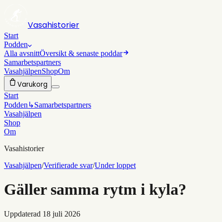
Vasahistorier
Start
Podden
Alla avsnitt
Översikt & senaste poddar
Samarbetspartners
Vasahjälpen
Shop
Om
Varukorg
Start
Podden
↳
Samarbetspartners
Vasahjälpen
Shop
Om
Vasahistorier
Vasahjälpen
/
Verifierade svar
/
Under loppet
Gäller samma rytm i kyla?
Uppdaterad
18 juli 2026