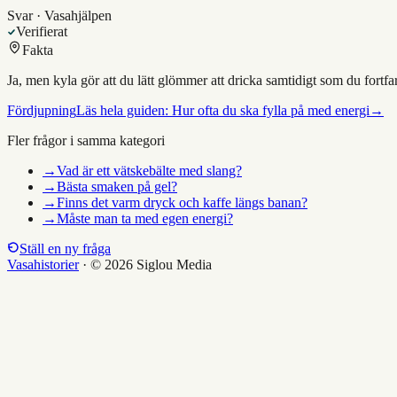
Svar · Vasahjälpen
Verifierat
Fakta
Ja, men kyla gör att du lätt glömmer att dricka samtidigt som du fortfa
Fördjupning
Läs hela guiden:
Hur ofta du ska fylla på med energi
→
Fler frågor i samma kategori
→
Vad är ett vätskebälte med slang?
→
Bästa smaken på gel?
→
Finns det varm dryck och kaffe längs banan?
→
Måste man ta med egen energi?
Ställ en ny fråga
Vasahistorier
·
© 2026 Siglou Media