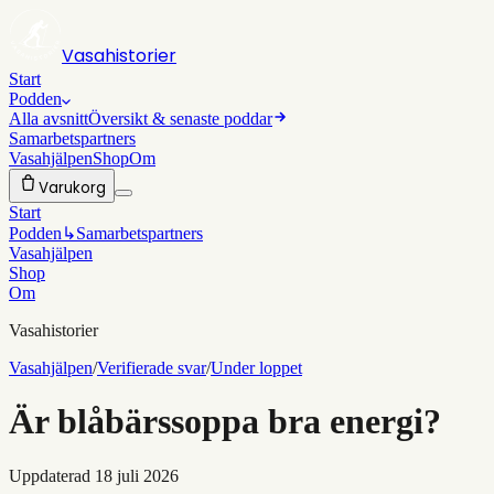
Vasahistorier
Start
Podden
Alla avsnitt
Översikt & senaste poddar
Samarbetspartners
Vasahjälpen
Shop
Om
Varukorg
Start
Podden
↳
Samarbetspartners
Vasahjälpen
Shop
Om
Vasahistorier
Vasahjälpen
/
Verifierade svar
/
Under loppet
Är blåbärssoppa bra energi?
Uppdaterad
18 juli 2026