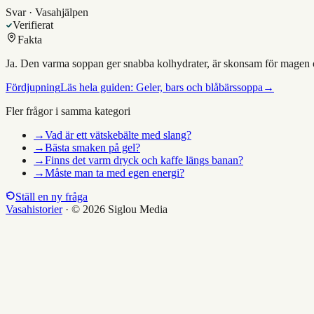
Svar · Vasahjälpen
Verifierat
Fakta
Ja. Den varma soppan ger snabba kolhydrater, är skonsam för magen oc
Fördjupning
Läs hela guiden:
Geler, bars och blåbärssoppa
→
Fler frågor i samma kategori
→
Vad är ett vätskebälte med slang?
→
Bästa smaken på gel?
→
Finns det varm dryck och kaffe längs banan?
→
Måste man ta med egen energi?
Ställ en ny fråga
Vasahistorier
·
© 2026 Siglou Media