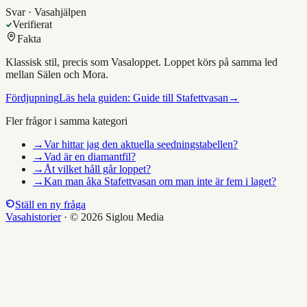
Svar · Vasahjälpen
Verifierat
Fakta
Klassisk stil, precis som Vasaloppet. Loppet körs på samma led
mellan Sälen och Mora.
Fördjupning
Läs hela guiden:
Guide till Stafettvasan
→
Fler frågor i samma kategori
→
Var hittar jag den aktuella seedningstabellen?
→
Vad är en diamantfil?
→
Åt vilket håll går loppet?
→
Kan man åka Stafettvasan om man inte är fem i laget?
Ställ en ny fråga
Vasahistorier
·
© 2026 Siglou Media