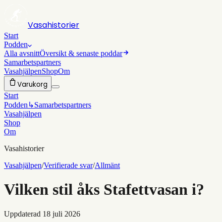
Vasahistorier
Start
Podden
Alla avsnitt
Översikt & senaste poddar
Samarbetspartners
Vasahjälpen
Shop
Om
Varukorg
Start
Podden
↳
Samarbetspartners
Vasahjälpen
Shop
Om
Vasahistorier
Vasahjälpen
/
Verifierade svar
/
Allmänt
Vilken stil åks Stafettvasan i?
Uppdaterad
18 juli 2026