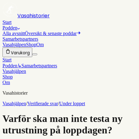
Vasahistorier
Start
Podden
Alla avsnitt
Översikt & senaste poddar
Samarbetspartners
Vasahjälpen
Shop
Om
Varukorg
Start
Podden
↳
Samarbetspartners
Vasahjälpen
Shop
Om
Vasahistorier
Vasahjälpen
/
Verifierade svar
/
Under loppet
Varför ska man inte testa ny
utrustning på loppdagen?