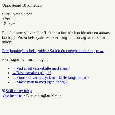
Uppdaterad
18 juli 2026
Svar · Vasahjälpen
Verifierat
Fakta
Ett bälte som skaver eller flaskor du inte når kan förstöra ett annars
bra lopp. Prova hela systemet på en lång tur i förväg så att allt är
inkört.
Fördjupning
Läs hela guiden:
Så bär du energin under loppet
→
Fler frågor i samma kategori
→
Vad är ett vätskebälte med slang?
→
Bästa smaken på gel?
→
Finns det varm dryck och kaffe längs banan?
→
Måste man ta med egen energi?
Ställ en ny fråga
Vasahistorier
·
© 2026 Siglou Media