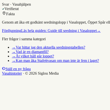
Svar · Vasahjälpen
Verifierat
Fakta
Genom att åka ett godkänt seedningslopp i Vasaloppet, Öppet Spår elle
Fördjupning
Läs hela guiden:
Guide till seedning i Vasaloppet
→
Fler frågor i samma kategori
→
Var hittar jag den aktuella seedningstabellen?
→
Vad är en diamantfil?
→
Åt vilket håll går loppet?
→
Kan man åka Stafettvasan om man inte är fem i laget?
Ställ en ny fråga
Vasahistorier
·
© 2026 Siglou Media