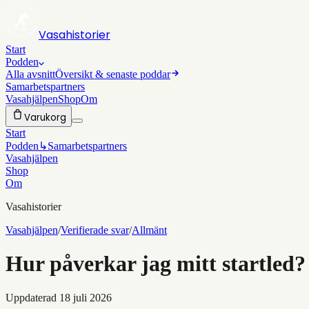
Vasahistorier
Start
Podden
Alla avsnitt
Översikt & senaste poddar
Samarbetspartners
Vasahjälpen
Shop
Om
Varukorg
Start
Podden
↳
Samarbetspartners
Vasahjälpen
Shop
Om
Vasahistorier
Vasahjälpen
/
Verifierade svar
/
Allmänt
Hur påverkar jag mitt startled?
Uppdaterad
18 juli 2026