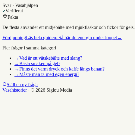
Svar · Vasahjälpen
Verifierat
Fakta
De flesta använder ett midjebälte med mjukflaskor och fickor för gels. E
Fördjupning
Läs hela guiden:
Så bär du energin under loppet
→
Fler frågor i samma kategori
→
Vad är ett vätskebälte med slang?
→
Bästa smaken på gel?
→
Finns det varm dryck och kaffe längs banan?
→
Måste man ta med egen energi?
Ställ en ny fråga
Vasahistorier
·
© 2026 Siglou Media