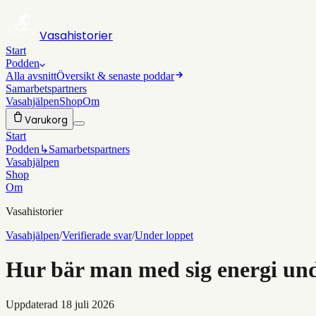
Vasahistorier
Start
Podden
Alla avsnitt
Översikt & senaste poddar
Samarbetspartners
Vasahjälpen
Shop
Om
Varukorg
Start
Podden
↳
Samarbetspartners
Vasahjälpen
Shop
Om
Vasahistorier
Vasahjälpen
/
Verifierade svar
/
Under loppet
Hur bär man med sig energi un
Uppdaterad
18 juli 2026